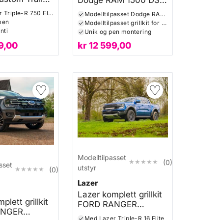
tt 24+ (
2013+
Med Lazer Triple-R 750 Elite
Modelltilpasset Dodge RAM 1500 DS SERIES-Classic
750 Elite)
men
Modelltilpasset grillkit for en innfelt og skjult montering
nti
Unik og pen montering
9,00
kr
12 599,00
♡
♡
Modelltilpasset
★★★★★
★★★★★
(0)
sset
utstyr
★★★★★
★★★★★
(0)
Lazer
Lazer komplett grillkit
plett grillkit
FORD RANGER
ANGER
RAPTOR 2023+
Med Lazer Triple-R 16 Elite