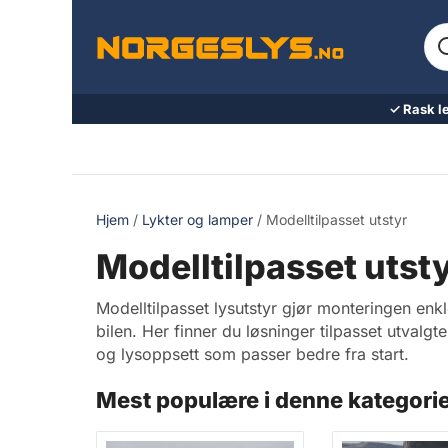
Hopp
Sø
til
ett
innhold
pr
ell
✓ Rask l
va
Hjem
/
Lykter og lamper
/ Modelltilpasset utstyr
Modelltilpasset utst
Modelltilpasset lysutstyr gjør monteringen enkl
bilen. Her finner du løsninger tilpasset utvalgt
og lysoppsett som passer bedre fra start.
Mest populære i denne kategori