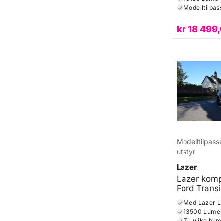
Modelltilpas
kr
18 499
Modelltilpass
utstyr
Lazer
Lazer komple
Ford Transi
2014+
Med Lazer Li
13500 Lume
Til ulike bil