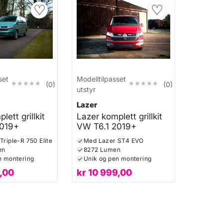
♡
♡
set
Modelltilpasset
★★★★★
★★★★★
★★★★★
★★★★★
(0)
(0)
utstyr
Lazer
lett grillkit
Lazer komplett grillkit
2019+
VW T6.1 2019+
Triple-R 750 Elite
Med Lazer ST4 EVO
en
8272 Lumen
n montering
Unik og pen montering
,00
kr
10 999,00