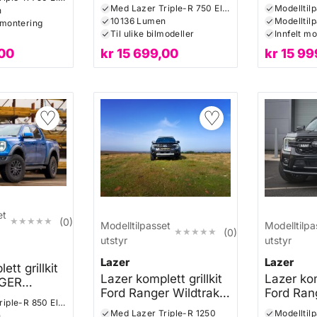
PLATINU
Med Lazer Triple-R 750 Elite
Modelltil
n
10136 Lumen
 montering
Til ulike bilmodeller
Innfelt m
00
kr
15 699,00
kr
15 99
♡
♡
et
★★★★★
★★★★★
(0)
Modelltilpasset
Modelltilpa
★★★★★
★★★★★
(0)
utstyr
utstyr
Lazer
Lazer
tt grillkit
Lazer komplett grillkit
Lazer kom
GER
Ford Ranger Wildtrak
Ford Ran
023+
Med Lazer Triple-R 850 Elite
2023+
2023+
Med Lazer Triple-R 1250
Modelltil
n