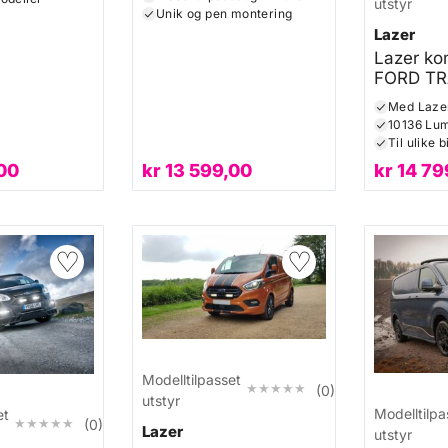
utstyr
Unik og pen montering
Lazer
Lazer kom
FORD TR
CUSTOM 
10136 Lu
Til ulike 
00
kr
13 599,00
kr
14 79
♡
♡
Modelltilpasset
★★★★★
★★★★★
(0)
utstyr
Modelltilpa
et
★★★★★
★★★★★
(0)
Lazer
utstyr