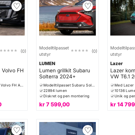
♡
♡
Modelltilpasset
Modelltilpas
★★★★★
★★★★★
★★★★★
★★★★★
(0)
(0)
utstyr
utstyr
LUMEN
Lazer
t Volvo FH
Lumen grillkit Subaru
Lazer komp
Solterra 2024+
VW T6.1 
Modelltilpasset Volvo FH Aero
Modelltilpasset Subaru Solterra
Med Lazer 
22894 lumen
10136 Lum
Diskret og pen montering
Unik og pe
0
kr
7 599,00
kr
14 799
♡
♡