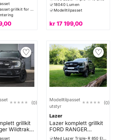
M 2023+
passet
18040 Lumen
Modelltilpasset grillkit for en innfelt og skjult montering
Modelltilpasset
ontering
9,00
kr
17 199,00
♡
♡
sset
Modelltilpasset
★★★★★
★★★★★
★★★★★
★★★★★
(0)
(0)
utstyr
Lazer
plett grillkit
Lazer komplett grillkit
ger Wildtrak
FORD RANGER
WILDTRAK 2023+
passet
Med Lazer Triple-R 850 Elite