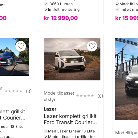
13860 Lumen
set
Innfelt montering
Innfelt m
,00
kr
12 999,00
kr
15 99
♡
♡
et
★★★★★
★★★★★
(0)
Modelltilpasset
★★★★★
★★★★★
(0)
utstyr
Lazer
tt grillkit
Lazer komplett grillkit
t Courier
Ford Transit Courier
near 18 Elite
2023+
Med Lazer Linear 18 Elite
n
Modelltilpa
Modelltilpasset grillkit for en innfelt og skjult montering
modeller