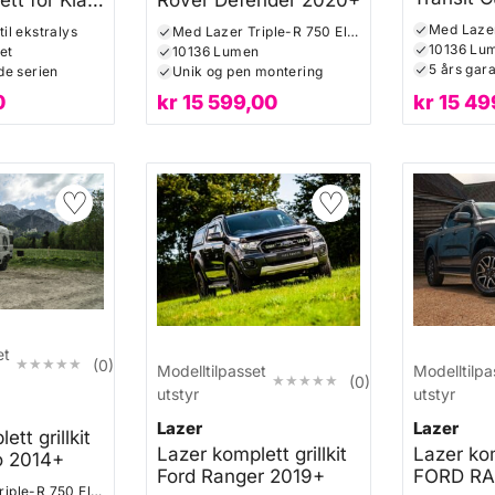
grillbrake
9 2024+
il ekstralys
Med Lazer Triple-R 750 Elite
Triple-R 
10136 Lu
et
10136 Lumen
5 års gara
ide serien
Unik og pen montering
0
kr
15 599,00
kr
15 49
♡
♡
et
★★★★★
★★★★★
(0)
Modelltilpasset
Modelltilpa
★★★★★
★★★★★
(0)
utstyr
utstyr
Lazer
Lazer
tt grillkit
Lazer komplett grillkit
Lazer kom
o 2014+
Ford Ranger 2019+
FORD R
Med Lazer Triple-R 750 Elite