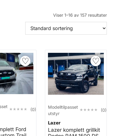
Viser 1–16 av 157 resultater
♡
♡
sset
Modelltilpasset
★★★★★
★★★★★
(0)
★★★★★
★★★★★
(0)
utstyr
Lazer
mplett Ford
Lazer komplett grillkit
ustom Trail
Dodge RAM 1500 DS