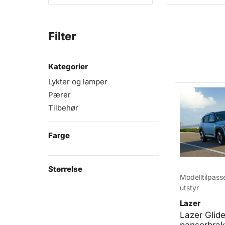
Filter
Kategorier
Lykter og lamper
Pærer
Tilbehør
Farge
Størrelse
Modelltilpass
utstyr
Lazer
Lazer Glid
panserbrake