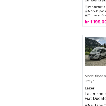
EV3 og EV
Panserfeste t
Modeltilpass
Til Lazer Gl
kr
1 199,0
Modelltilpass
utstyr
Lazer
Lazer komple
Fiat Ducat