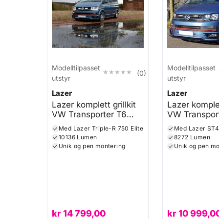
Modelltilpasset
Modelltilpasset
★★★★★
★★★★★
(0)
utstyr
utstyr
Lazer
Lazer
Lazer komplett grillkit
Lazer komplett
VW Transporter T6
VW Transpor
Highline
Highline
Med Lazer Triple-R 750 Elite
Med Lazer ST
10136 Lumen
8272 Lumen
Unik og pen montering
Unik og pen mo
kr
14 799,00
kr
10 999,0