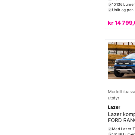
10136 Lume
Unik og pen
kr
14 799,
Modelltilpass
utstyr
Lazer
Lazer komple
FORD RAN
RAPTOR 2
16136 Lume