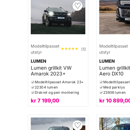
♡
Modelltilpasset
Modelltilpasset
★★★★★
★★★★★
(1)
utstyr
utstyr
LUMEN
LUMEN
Lumen grillkit VW
Lumen grillki
Amarok 2023+
Aero DX10
Modelltilpasset Amarok 23+
22304 lumen
Med parklys
Diskret og pen montering
23936 lumen
kr
7 199,00
kr
10 899,0
♡