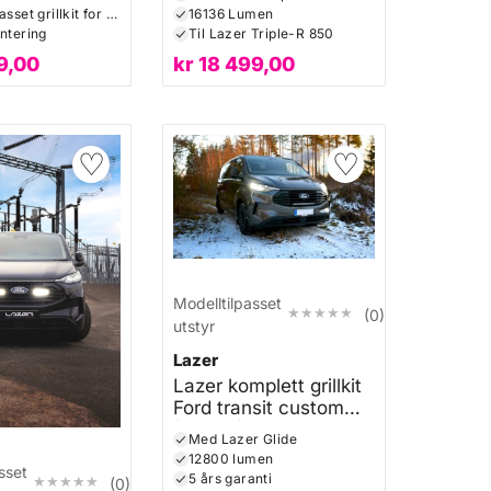
Modelltilpasset grillkit for en innfelt og skjult montering
16136 Lumen
ontering
Til Lazer Triple-R 850
9,00
kr
18 499,00
♡
♡
Modelltilpasset
★★★★★
★★★★★
(0)
utstyr
Lazer
Lazer komplett grillkit
Ford transit custom
(2024+)
Med Lazer Glide
12800 lumen
sset
5 års garanti
★★★★★
★★★★★
(0)