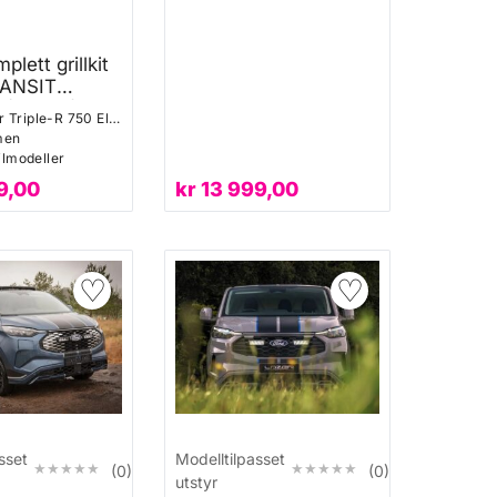
plett grillkit
ANSIT
(2024+)
Med Lazer Triple-R 750 Elite
men
bilmodeller
9,00
kr
13 999,00
♡
♡
sset
Modelltilpasset
★★★★★
★★★★★
★★★★★
★★★★★
(0)
(0)
utstyr