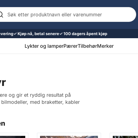
k
er
oduktnavn
er
evering
✓ Kjøp nå, betal senere
✓ 100 dagers åpent kjøp
renummer
Lykter og lamper
Pærer
Tilbehør
Merker
yr
ere og gir et ryddig resultat på
e bilmodeller, med braketter, kabler
en