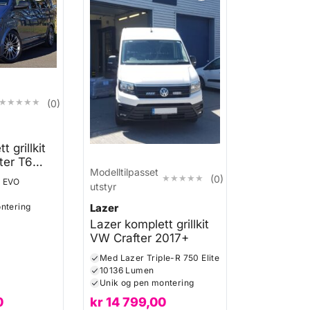
★★★★★
★★★★★
(0)
 grillkit
ter T6
Modelltilpasset
★★★★★
★★★★★
(0)
4 EVO
utstyr
Lazer
ntering
Lazer komplett grillkit
VW Crafter 2017+
Med Lazer Triple-R 750 Elite
10136 Lumen
Unik og pen montering
0
kr
14 799,00