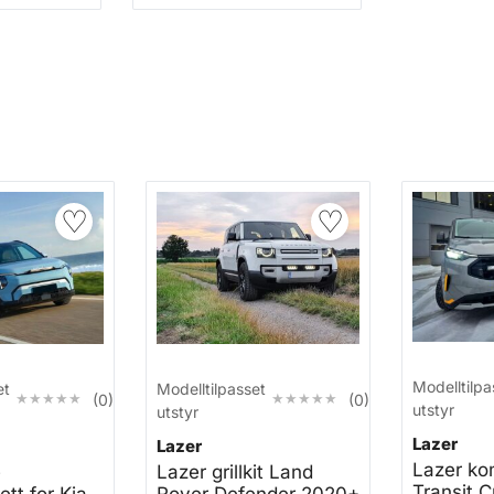
♡
♡
Modelltilpa
et
Modelltilpasset
★★★★★
★★★★★
★★★★★
★★★★★
(0)
(0)
utstyr
utstyr
Lazer
Lazer
Lazer ko
e
Lazer grillkit Land
Transit C
tt for Kia
Rover Defender 2020+