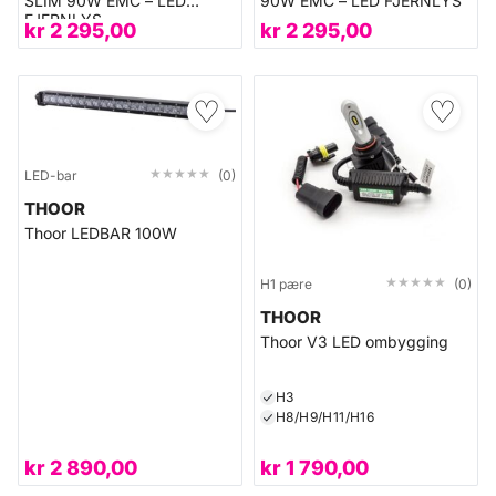
SLIM 90W EMC – LED
90W EMC – LED FJERNLYS
FJERNLYS
kr
2 295,00
kr
2 295,00
♡
♡
★★★★★
★★★★★
LED-bar
(0)
THOOR
Thoor LEDBAR 100W
★★★★★
★★★★★
H1 pære
(0)
THOOR
Thoor V3 LED ombygging
H3
H8/H9/H11/H16
kr
2 890,00
kr
1 790,00