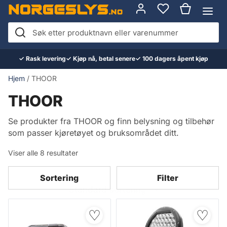
Hopp
til
innhold
Søk
etter
✓ Rask levering
✓ Kjøp nå, betal senere
✓ 100 dagers åpent kjøp
produktnavn
eller
Hjem
/ THOOR
varenummer
THOOR
Se produkter fra THOOR og finn belysning og tilbehør
som passer kjøretøyet og bruksområdet ditt.
Viser alle 8 resultater
Sortering
Filter
♡
♡