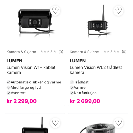
♡
♡
★★★★★
★★★★★
★★★★★
★★★★★
Kamera & Skjerm
(0)
Kamera & Skjerm
(0)
LUMEN
LUMEN
Lumen Vision W1+ kablet
Lumen Vision WL2 trådløst
kamera
kamera
Automatisk lukker og varme
Trådløst
Med farge og lyd
Varme
Vanntett
Nattfunksjon
kr
2 299,00
kr
2 699,00
♡
♡