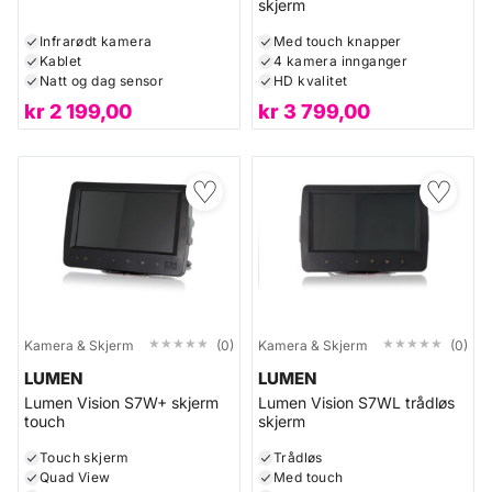
skjerm
Infrarødt kamera
Med touch knapper
Kablet
4 kamera innganger
Natt og dag sensor
HD kvalitet
kr
2 199,00
kr
3 799,00
♡
♡
★★★★★
★★★★★
★★★★★
★★★★★
Kamera & Skjerm
(0)
Kamera & Skjerm
(0)
LUMEN
LUMEN
Lumen Vision S7W+ skjerm
Lumen Vision S7WL trådløs
touch
skjerm
Touch skjerm
Trådløs
Quad View
Med touch