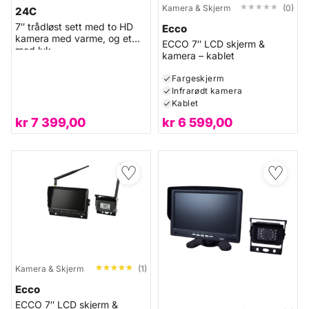
★★★★★
★★★★★
Kamera & Skjerm
(0)
24C
7″ trådløst sett med to HD
Ecco
kamera med varme, og et
ECCO 7″ LCD skjerm &
med luk
kamera – kablet
Fargeskjerm
Infrarødt kamera
Kablet
kr
7 399,00
kr
6 599,00
♡
♡
★★★★★
★★★★★
Kamera & Skjerm
(1)
Ecco
ECCO 7″ LCD skjerm &