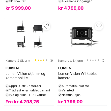
HD kvalitet
4 kamera innganger
kr
5 999,00
kr
4 799,00
♡
♡
★★★★★
★★★★★
★★★★★
★★★★★
Kamera & Skjerm
(1)
Kamera & Skjerm
(0)
LUMEN
LUMEN
Lumen Vision skjerm- og
Lumen Vision W1 kablet
kamerapakke
kamera
Opptil 4 stk kameraer
Automatisk varme
Trådløst eller kablet variant
Vanntett
Lyd og bilde i HD kvalitet
Nattfunksjon
Fra
kr
4 798,75
kr
1 799,00