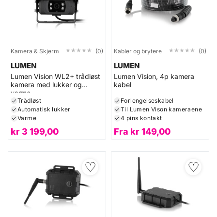
★★★★★
★★★★★
★★★★★
★★★★★
Kamera & Skjerm
(0)
Kabler og brytere
(0)
LUMEN
LUMEN
Lumen Vision WL2+ trådløst
Lumen Vision, 4p kamera
kamera med lukker og
kabel
varme
Trådløst
Forlengelseskabel
Automatisk lukker
Til Lumen Vison kameraene
Varme
4 pins kontakt
kr
3 199,00
Fra
kr
149,00
♡
♡