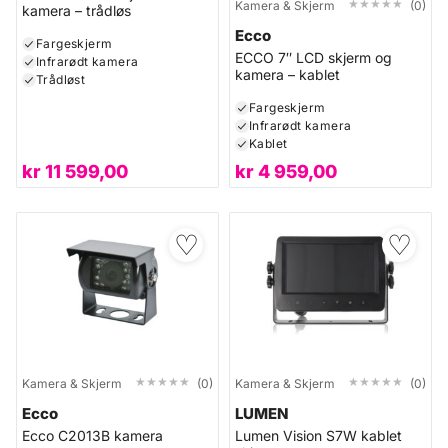
★★★★★
★★★★★
Kamera & Skjerm
(0)
kamera – trådløs
Ecco
Fargeskjerm
ECCO 7″ LCD skjerm og
Infrarødt kamera
kamera – kablet
Trådløst
Fargeskjerm
Infrarødt kamera
Kablet
kr
11 599,00
kr
4 959,00
♡
♡
★★★★★
★★★★★
★★★★★
★★★★★
Kamera & Skjerm
(0)
Kamera & Skjerm
(0)
Ecco
LUMEN
Ecco C2013B kamera
Lumen Vision S7W kablet