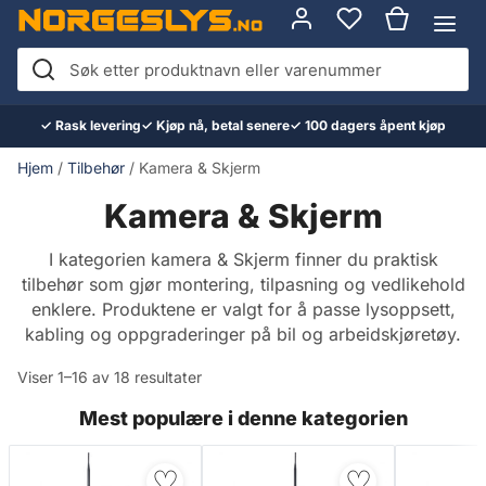
Hopp
til
innhold
Søk
etter
✓ Rask levering
✓ Kjøp nå, betal senere
✓ 100 dagers åpent kjøp
produktnavn
eller
Hjem
/
Tilbehør
/ Kamera & Skjerm
varenummer
Kamera & Skjerm
I kategorien kamera & Skjerm finner du praktisk
tilbehør som gjør montering, tilpasning og vedlikehold
enklere. Produktene er valgt for å passe lysoppsett,
kabling og oppgraderinger på bil og arbeidskjøretøy.
Viser 1–16 av 18 resultater
Mest populære i denne kategorien
♡
♡