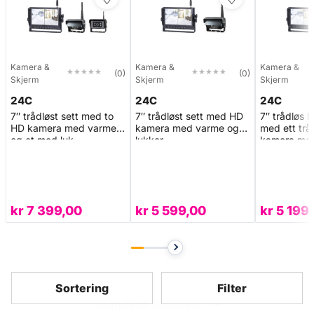
Kamera &
Kamera &
Kamera &
★★★★★
★★★★★
★★★★★
★★★★★
(0)
(0)
Skjerm
Skjerm
Skjerm
24C
24C
24C
7″ trådløst sett med to
7″ trådløst sett med HD
7″ trådløs 
HD kamera med varme,
kamera med varme og
med ett trå
og et med luk
lukker
kamera me
kr
7 399,00
kr
5 599,00
kr
5 199
Sortering
Filter