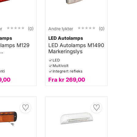
★★★★★
★★★★★
★★★★★
★★★★★
er
(0)
Andre lykter
(0)
lamps
LED Autolamps
olamps M129
LED Autolamps M1490
Markeringslys
eringslys
LED
Multivolt
nti
Integrert refleks
9,00
Fra
kr
269,00
♡
♡