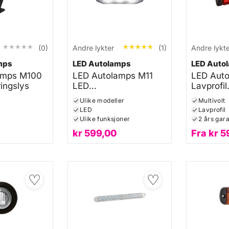
★★★★★
★★★★★
★★★★★
★★★★★
(0)
Andre lykter
(1)
Andre lykt
mps
LED Autolamps
LED Auto
amps M100
LED Autolamps M11
LED Aut
ingslys
LED
Lavprofil
multifunksjonslampe
sidemark
Ulike modeller
Multivolt
LED
Lavprofil
i
Ulike funksjoner
2 års gara
kr
599,00
Fra
kr
5
♡
♡