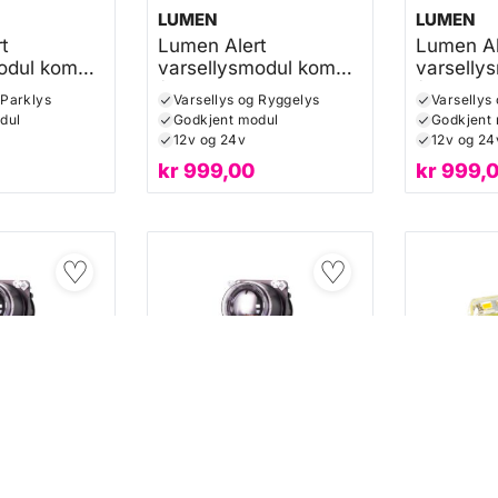
LUMEN
LUMEN
t
Lumen Alert
Lumen Al
odul kombi
varsellysmodul kombi
varselly
og parklys)
(Varsellys og revers)
(Varselly
 Parklys
Varsellys og Ryggelys
sidemark
dul
Godkjent modul
Godkjent
12v og 24v
12v og 24
kr
999,00
kr
999,
♡
♡
★★★★★
★★★★★
★★★★★
★★★★★
(0)
Andre lykter
(4)
Andre lykt
LUMEN
LUMEN
lops HL90
Lumen Cyclops HL90
Lumen G