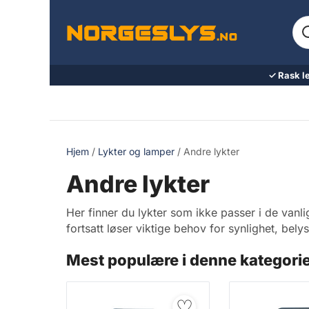
Hopp
Sø
til
ett
innhold
pr
ell
✓ Rask l
va
Hjem
/
Lykter og lamper
/ Andre lykter
Andre lykter
Her finner du lykter som ikke passer i de van
fortsatt løser viktige behov for synlighet, bel
Mest populære i denne kategori
♡