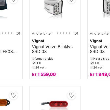
★★★★★
★★★★★
★★★★★
★★★★★
(0)
Andre lykter
(0)
Andre lykter
Vignal
Vignal
Vignal Volvo Blinklys
Vignal Vol
s FE08
SRD 08
SRD 08
Venstre side
Høyre side
LED
LED
24 volt
24 volt
kr
1 559,00
kr
1 949,
♡
♡