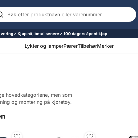
k
er
oduktnavn
er
evering
✓ Kjøp nå, betal senere
✓ 100 dagers åpent kjøp
renummer
Lykter og lamper
Pærer
Tilbehør
Merker
lige hovedkategoriene, men som
ysning og montering på kjøretøy.
en
♡
♡