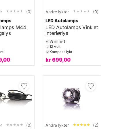
★★★★★
★★★★★
★★★★★
★★★★★
er
(0)
Andre lykter
(0)
lamps
LED Autolamps
olamps M44
LED Autolamps Vinklet
gslys
interiørlys
Varmhvit
12 volt
nti
Kompakt lykt
9,00
kr
699,00
♡
♡
★★★★★
★★★★★
★★★★★
★★★★★
er
(0)
Andre lykter
(2)