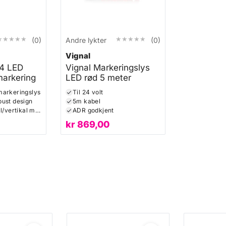
★★★★★
★★★★★
★★★★★
★★★★★
(0)
Andre lykter
(0)
Vignal
4 LED
Vignal Markeringslys
markering
LED rød 5 meter
markeringslys
Til 24 volt
ust design
5m kabel
Enkel horisontal/vertikal montering
ADR godkjent
kr
869,00