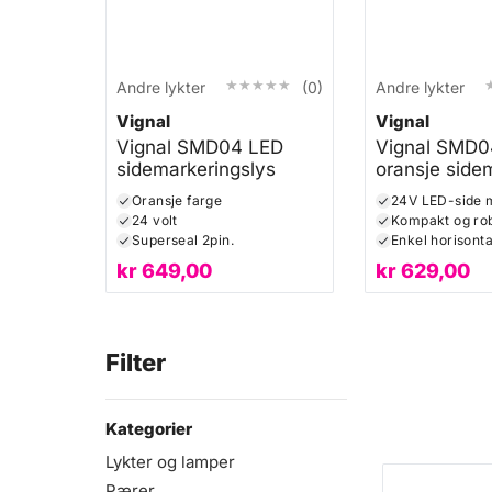
★★★★★
★★★★★
Andre lykter
(0)
Andre lykter
Vignal
Vignal
Vignal SMD04 LED
Vignal SMD0
sidemarkeringslys
oransje side
Oransje farge
24V LED-side 
24 volt
Kompakt og rob
Superseal 2pin.
kr
649,00
kr
629,00
Filter
Kategorier
Lykter og lamper
Pærer