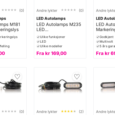
★★★★★
★★★★★
★★★★★
★★★★★
(0)
Andre lykter
(0)
Andre lykt
mps
LED Autolamps
LED Auto
amps M181
LED Autolamps M235
LED Aut
eringslys
LED
Markerin
multifunksjonslampe
rkeringslys
Ulike funksjoner
Godkjent
LED
Multivolt
felling
Ulike modeller
5 års gara
00
Fra
kr
169,00
Fra
kr
6
♡
♡
★★★★★
★★★★★
★★★★★
★★★★★
(0)
Andre lykter
(2)
Andre lykt