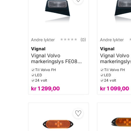
★★★★★
★★★★★
Andre lykter
(0)
Andre lykter
Vignal
Vignal
Vignal Volvo
Vignal Volvo
markeringslys FE08
markeringsly
Venstre
Høyre
Til Volvo FH
Til Volvo FH
LED
LED
24 volt
24 volt
kr
1 299,00
kr
1 099,00
♡