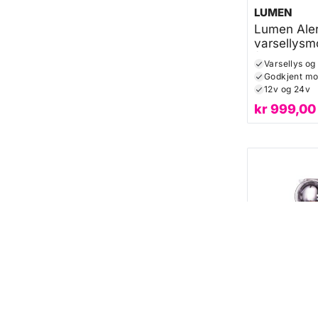
LUMEN
Lumen Aler
varsellysm
(Varsellys 
Varsellys og
Godkjent mo
12v og 24v
kr
999,00
Andre lykter
LUMEN
Lumen Cyc