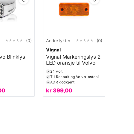
★★★★★
★★★★★
★★★★★
★★★★★
(0)
Andre lykter
(0)
Vignal
vo Blinklys
Vignal Markeringslys 2
LED oransje til Volvo
24 volt
Til Renault og Volvo lastebil
ADR godkjent
00
kr
399,00