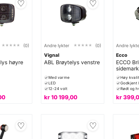
♡
♡
★★★★★
★★★★★
★★★★★
★★★★★
(0)
Andre lykter
(0)
Andre lykt
Vignal
Ecco
lys høyre
ABL Brøytelys venstre
ECCO Bri
sidemark
rød/hvit
Med varme
Høy kvali
LED
12-24 volt
Rødt og hv
00
kr
10 199,00
kr
399,
♡
♡