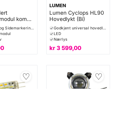
LUMEN
ert
Lumen Cyclops HL90
smodul kombi
Hovedlykt (Bi)
s og
Varsellys og Sidemarkeringslys
Godkjent universal hovedlykt
ering)
 modul
LED
v
Nærlys
00
kr
3 599,00
♡
♡
★★★★★
★★★★★
★★★★★
★★★★★
er
(0)
Andre lykter
(2)
LUMEN
4 pære
Lumen Helios HL90