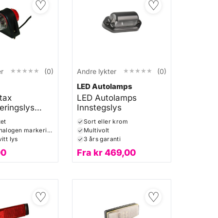
♡
♡
★★★★★
★★★★★
★★★★★
★★★★★
er
(0)
Andre lykter
(0)
LED Autolamps
tax
LED Autolamps
eringslys
Innstegslys
tet
Sort eller krom
Godkjent halogen markeringslys
Multivolt
itt lys
3 års garanti
00
Fra
kr
469,00
♡
♡