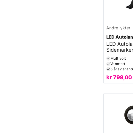
Andre lykter
LED Autola
LED Autol
Sidemarker
Multivolt
Vanntett
5 års garant
kr
799,00