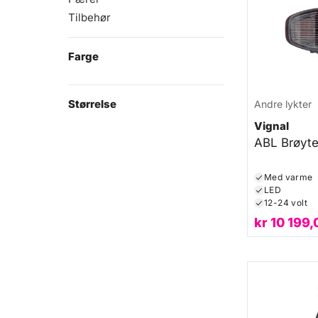
Tilbehør
Farge
Størrelse
Andre lykter
Vignal
ABL Brøyte
Med varme
LED
12-24 volt
kr
10 199,