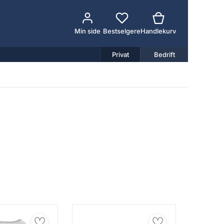
Min side
Bestselgere
Handlekurv
Privat
Bedrift
♡
♡