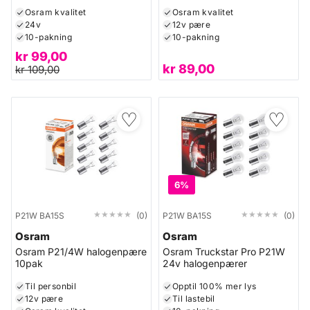
Osram kvalitet
Osram kvalitet
24v
12v pære
10-pakning
10-pakning
kr
99,00
kr
89,00
kr
109,00
♡
♡
6%
★★★★★
★★★★★
★★★★★
★★★★★
P21W BA15S
(0)
P21W BA15S
(0)
Osram
Osram
Osram P21/4W halogenpære
Osram Truckstar Pro P21W
10pak
24v halogenpærer
Til personbil
Opptil 100% mer lys
12v pære
Til lastebil