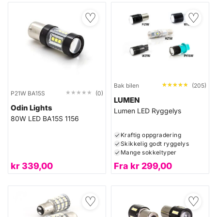
♡
♡
★★★★★
★★★★★
Bak bilen
(205)
★★★★★
★★★★★
P21W BA15S
(0)
LUMEN
Odin Lights
Lumen LED Ryggelys
80W LED BA15S 1156
Kraftig oppgradering
Skikkelig godt ryggelys
Mange sokkeltyper
kr
339,00
Fra
kr
299,00
♡
♡