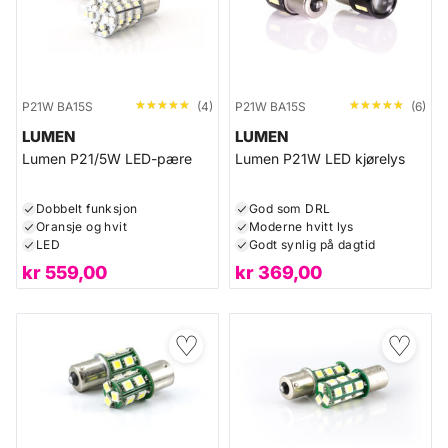
★★★★★
★★★★★
★★★★★
★★★★★
P21W BA15S
(4)
P21W BA15S
(6)
LUMEN
LUMEN
Lumen P21/5W LED-pære
Lumen P21W LED kjørelys
Dobbelt funksjon
God som DRL
Oransje og hvit
Moderne hvitt lys
LED
Godt synlig på dagtid
kr
559,00
kr
369,00
♡
♡