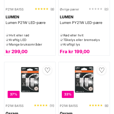
★★★★★
★★★★★
★★★★★
★★★★★
P21W BA15S
(8)
Øvrige pærer
(0)
LUMEN
LUMEN
Lumen P21W LED-pære
Lumen PY21W LED-pære
Hvit eller rød
Rød eller hvit
Kraftig LED
Tåkelys eller bremselys
Mange bruksområder
Kraftigt lys
kr
299,00
Fra
kr
199,00
♡
♡
37%
33%
★★★★★
★★★★★
★★★★★
★★★★★
P21W BA15S
(11)
P21W BA15S
(6)
Osram
Osram