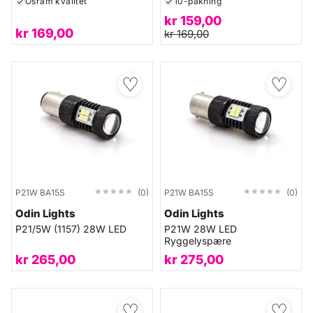
Osram kvalitet
10-pakning
kr
159,00
kr
169,00
kr
169,00
♡
♡
★★★★★
★★★★★
★★★★★
★★★★★
P21W BA15S
(0)
P21W BA15S
(0)
Odin Lights
Odin Lights
P21/5W (1157) 28W LED
P21W 28W LED
Ryggelyspære
kr
265,00
kr
275,00
♡
♡