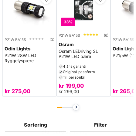
33%
★★★★★
★★★★★
P21W BA15S
(6)
★★★★★
★★★★★
P21W BA15S
(0)
P21W BA15S
Osram
Odin Lights
Odin Ligh
Osram LEDriving SL
P21W 28W LED
P21/5W (11
P21W LED pære
Ryggelyspære
4 års garanti
Original passform
Til personbil
kr
199,00
kr
275,00
kr
265,0
kr
299,00
Sortering
Filter