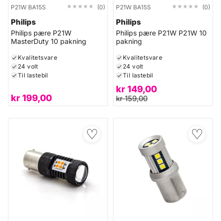
★★★★★
★★★★★
★★★★★
★★★★★
P21W BA15S
(0)
P21W BA15S
(0)
Philips
Philips
Philips pære P21W
Philips pære P21W P21W 10
MasterDuty 10 pakning
pakning
Kvalitetsvare
Kvalitetsvare
24 volt
24 volt
Til lastebil
Til lastebil
kr
149,00
kr
199,00
kr
159,00
♡
♡