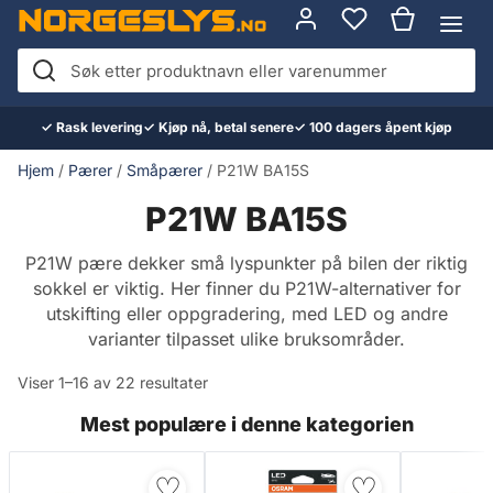
Hopp
til
innhold
Søk
etter
✓ Rask levering
✓ Kjøp nå, betal senere
✓ 100 dagers åpent kjøp
produktnavn
eller
Hjem
/
Pærer
/
Småpærer
/ P21W BA15S
varenummer
P21W BA15S
P21W pære dekker små lyspunkter på bilen der riktig
sokkel er viktig. Her finner du P21W-alternativer for
utskifting eller oppgradering, med LED og andre
varianter tilpasset ulike bruksområder.
Viser 1–16 av 22 resultater
Mest populære i denne kategorien
♡
♡