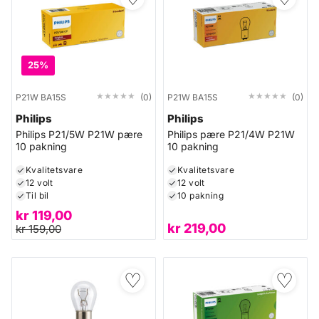
25%
★★★★★
★★★★★
★★★★★
★★★★★
P21W BA15S
(0)
P21W BA15S
(0)
Philips
Philips
Philips P21/5W P21W pære
Philips pære P21/4W P21W
10 pakning
10 pakning
Kvalitetsvare
Kvalitetsvare
12 volt
12 volt
Til bil
10 pakning
kr
119,00
kr
219,00
kr
159,00
♡
♡