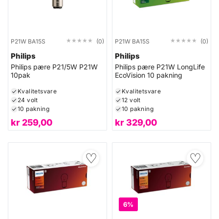
★★★★★
★★★★★
★★★★★
★★★★★
P21W BA15S
(0)
P21W BA15S
(0)
Philips
Philips
Philips pære P21/5W P21W
Philips pære P21W LongLife
10pak
EcoVision 10 pakning
Kvalitetsvare
Kvalitetsvare
24 volt
12 volt
10 pakning
10 pakning
kr
259,00
kr
329,00
♡
♡
6%