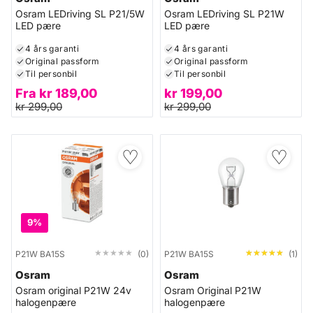
Osram LEDriving SL P21/5W
Osram LEDriving SL P21W
LED pære
LED pære
4 års garanti
4 års garanti
Original passform
Original passform
Til personbil
Til personbil
Fra
kr
189,00
kr
199,00
kr
299,00
kr
299,00
♡
♡
9%
★★★★★
★★★★★
★★★★★
★★★★★
P21W BA15S
(0)
P21W BA15S
(1)
Osram
Osram
Osram original P21W 24v
Osram Original P21W
halogenpære
halogenpære