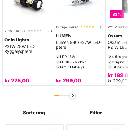
33%
★★★★★
★★★★★
Øvrige pærer
(1)
P21W BA15S
★★★★★
★★★★★
P21W BA15S
(0)
LUMEN
Osram
Odin Lights
Lumen 880/H27W LED-
Osram LEDr
P21W 28W LED
pære
P21W LED 
Ryggelyspære
LED 15W
4 års gara
6000k kaldhvit
Original p
Fint til tåkelys
Til personb
kr
199,0
kr
275,00
kr
299,00
kr
299,00
Sortering
Filter