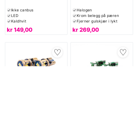
Ikke canbus
Halogen
LED
Krom belegg på pæren
Kaldhvit
Fjerner gulskjær i lykt
kr
149,00
kr
269,00
♡
♡
★★★★★
★★★★★
★★★★★
★★★★★
Småpærer
(100)
Småpærer
(2)
LUMEN
LUMEN
Lumen W5W canbus LED-
Lumen W5W colorful LED
pærer
2 år
Flere tilgjengelige farger
Pærer
Perfekt til interiør
W5W
LED