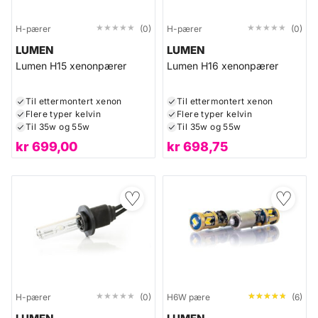
★★★★★
★★★★★
★★★★★
★★★★★
H-pærer
(0)
H-pærer
(0)
LUMEN
LUMEN
Lumen H15 xenonpærer
Lumen H16 xenonpærer
Til ettermontert xenon
Til ettermontert xenon
Flere typer kelvin
Flere typer kelvin
Til 35w og 55w
Til 35w og 55w
kr
699,00
kr
698,75
♡
♡
★★★★★
★★★★★
★★★★★
★★★★★
H-pærer
(0)
H6W pære
(6)