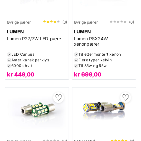
★★★★★
★★★★★
★★★★★
★★★★★
Øvrige pærer
(3)
Øvrige pærer
(0)
LUMEN
LUMEN
Lumen P27/7W LED-pære
Lumen PSX24W
xenonpærer
LED Canbus
Til ettermontert xenon
Amerikansk parklys
Flere typer kelvin
6000k hvit
Til 35w og 55w
kr
449,00
kr
699,00
♡
♡
★★★★★
★★★★★
★★★★★
★★★★★