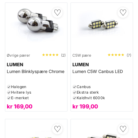
♡
♡
★★★★★
★★★★★
★★★★★
★★★★★
Øvrige pærer
(2)
C5W pære
(7)
LUMEN
LUMEN
Lumen Blinklyspære Chrome
Lumen C5W Canbus LED
Halogen
Canbus
Hvitere lys
Ekstra sterk
E-merket
Kaldhvit 6000k
kr
169,00
kr
199,00
♡
♡