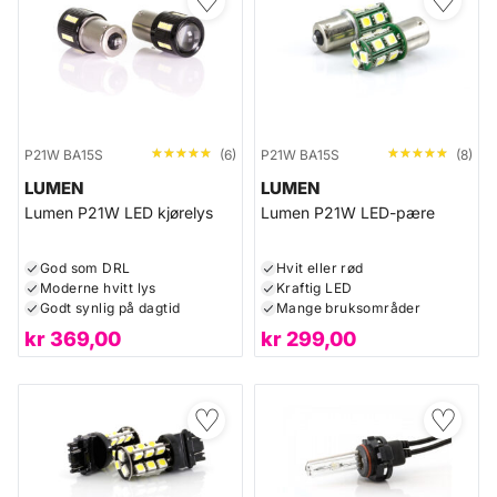
♡
♡
★★★★★
★★★★★
★★★★★
★★★★★
P21W BA15S
(6)
P21W BA15S
(8)
LUMEN
LUMEN
Lumen P21W LED kjørelys
Lumen P21W LED-pære
God som DRL
Hvit eller rød
Moderne hvitt lys
Kraftig LED
Godt synlig på dagtid
Mange bruksområder
kr
369,00
kr
299,00
♡
♡