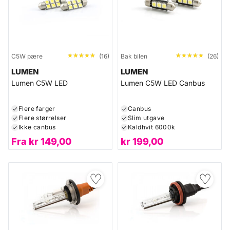
★★★★★
★★★★★
★★★★★
★★★★★
C5W pære
(16)
Bak bilen
(26)
LUMEN
LUMEN
Lumen C5W LED
Lumen C5W LED Canbus
Flere farger
Canbus
Flere størrelser
Slim utgave
Ikke canbus
Kaldhvit 6000k
Fra
kr
149,00
kr
199,00
♡
♡