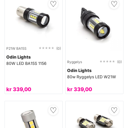
♡
♡
★★★★★
★★★★★
P21W BA15S
(0)
Odin Lights
★★★★★
★★★★★
Ryggelys
(0)
80W LED BA15S 1156
Odin Lights
80w Ryggelys LED W21W
kr
339,00
kr
339,00
♡
♡