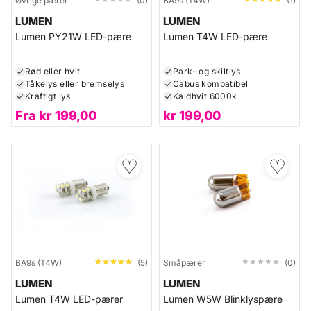
Øvrige pærer
(0)
BA9s (T4W)
(1)
LUMEN
LUMEN
Lumen PY21W LED-pære
Lumen T4W LED-pære
Rød eller hvit
Park- og skiltlys
Tåkelys eller bremselys
Cabus kompatibel
Kraftigt lys
Kaldhvit 6000k
Fra
kr
199,00
kr
199,00
♡
♡
★★★★★
★★★★★
★★★★★
★★★★★
BA9s (T4W)
(5)
Småpærer
(0)
LUMEN
LUMEN
Lumen T4W LED-pærer
Lumen W5W Blinklyspære