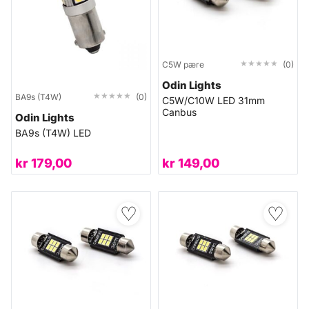
★★★★★
★★★★★
C5W pære
(0)
Odin Lights
★★★★★
★★★★★
BA9s (T4W)
(0)
C5W/C10W LED 31mm
Canbus
Odin Lights
BA9s (T4W) LED
kr
179,00
kr
149,00
♡
♡