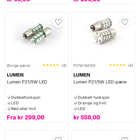
♡
♡
★★★★★
★★★★★
★★★★★
★★★★★
Øvrige pærer
(4)
P21W BA15S
(4)
LUMEN
LUMEN
Lumen P21/5W LED
Lumen P21/5W LED-pære
Dobbelfunksjon
Dobbelt funksjon
LED
Oransje og hvit
Rød eller hvit
LED
Fra
kr
299,00
kr
559,00