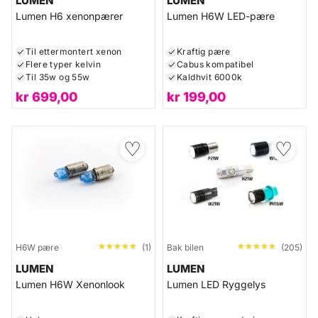
LUMEN
LUMEN
Lumen H6 xenonpærer
Lumen H6W LED-pære
Til ettermontert xenon
Kraftig pære
Flere typer kelvin
Cabus kompatibel
Til 35w og 55w
Kaldhvit 6000k
kr
699,00
kr
199,00
♡
♡
★★★★★
★★★★★
★★★★★
★★★★★
H6W pære
(1)
Bak bilen
(205)
LUMEN
LUMEN
Lumen H6W Xenonlook
Lumen LED Ryggelys