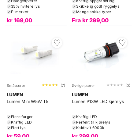
Halogenpærer
Kraftig oppgradering
35% hvitere lys
Skikkelig godt ryggelys
E-merket
Mange sokkeltyper
kr
169,00
Fra
kr
299,00
♡
♡
★★★★★
★★★★★
★★★★★
★★★★★
Småpærer
(7)
Øvrige pærer
(0)
LUMEN
LUMEN
Lumen Mini W5W T5
Lumen P13W LED kjørelys
Flere farger
Kraftig LED
Kraftig LED
Perfekt til kjørelys
Flott lys
Kaldhvit 6000k
kr
59,00
kr
299,00