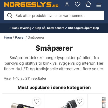
Hopp
til
innhold
Søk
etter
✓ Rask levering
✓ Kjøp nå, betal senere
✓ 100 dagers åpent kjøp
produktnavn
eller
Hjem
/
Pærer
/ Småpærer
varenummer
Småpærer
Småpærer dekker mange lyspunkter på bilen, fra
parklys og skiltlys til blinklys, ryggelys og interiør. Her
finner du LED og tradisjonelle alternativer i flere sokler.
Viser 1–16 av 211 resultater
Mest populære i denne kategorien
♡
♡